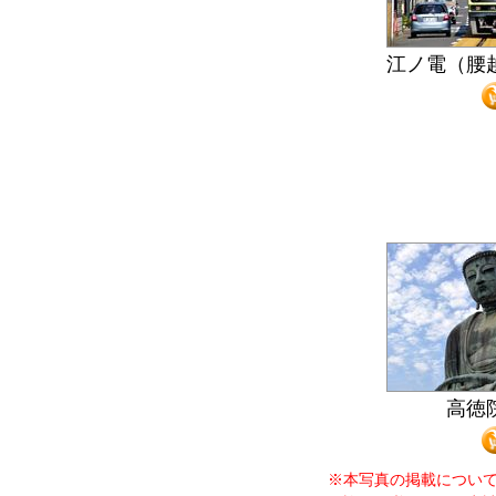
江ノ電（腰
高徳
※本写真の掲載につい