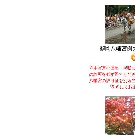
鶴岡八幡宮例
※本写真の使用・掲載
の許可を必ず得てくだ
八幡宮の許可証を別途当協会
3516)にて