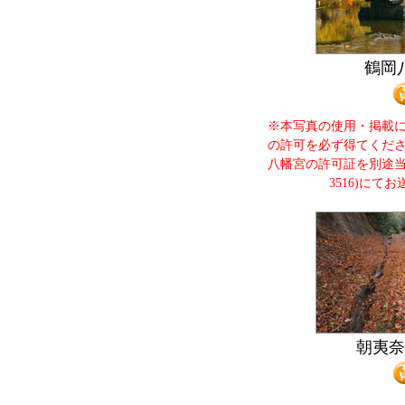
鶴岡
※本写真の使用・掲載
の許可を必ず得てくだ
八幡宮の許可証を別途当協会
3516)にて
朝夷