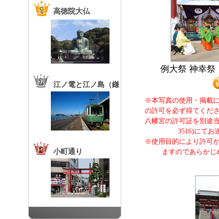
高徳院大仏
例大祭 神幸
江ノ電と江ノ島（鎌
※本写真の使用・掲載
倉高校前駅）
の許可を必ず得てくだ
八幡宮の許可証を別途当協会
3516)にて
※使用目的により許可
小町通り
ますのであらかじ