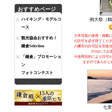
おすすめページ
ハイキング・モデルコ
例大祭（
ース
※本写真の使用・掲載
観光協会おすすめ！
の許可を必ず得てくだ
鎌倉Selection
八幡宮の許可証を別途当協会
3516)にて
「鎌倉」プロモーショ
※使用目的により許可
ますのであらかじ
ン
フォトコンテスト
七