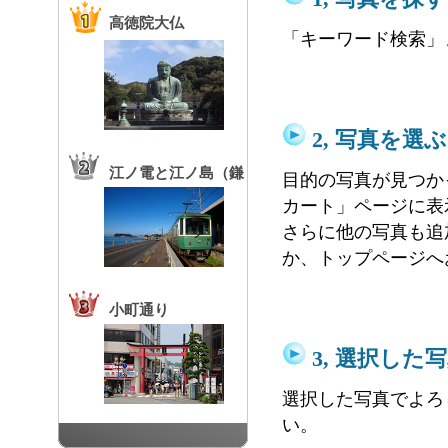
高徳院大仏
「キーワード検索」
2, 写真を選ぶ
江ノ電と江ノ島（鎌
目的の写真が見つか
カート」ページに表
倉高校前駅）
さらに他の写真も追
か、トップページへ
小町通り
3, 選択した
選択した写真でよろ
い。