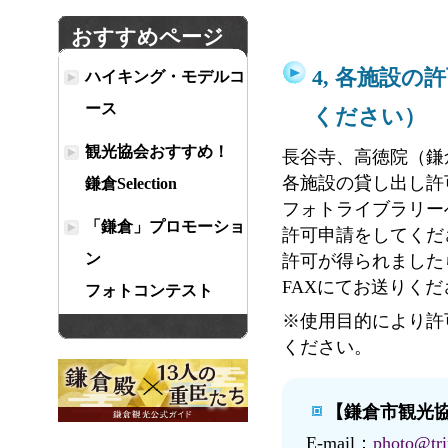
おすすめページ
4, 各施設
ハイキング・モデルコ
ース
ください）
観光協会おすすめ！
長谷寺、高徳院（鎌
各施設の貸し出し許
鎌倉Selection
フォトライブラリー
「鎌倉」プロモーショ
許可申請をしてくだ
ン
許可が得られました
FAXにてお送りくだ
フォトコンテスト
※使用目的により許
ください。
【鎌倉市観光
E-mail：
photo@tr