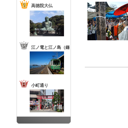
高徳院大仏
江ノ電と江ノ島（鎌
倉高校前駅）
小町通り