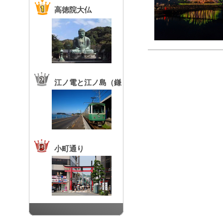
高徳院大仏
江ノ電と江ノ島（鎌
倉高校前駅）
小町通り