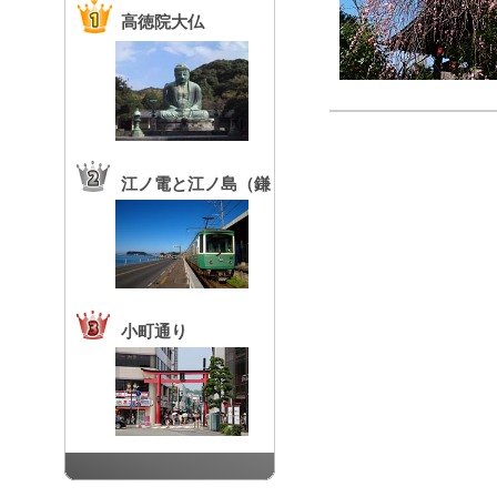
高徳院大仏
江ノ電と江ノ島（鎌
倉高校前駅）
小町通り