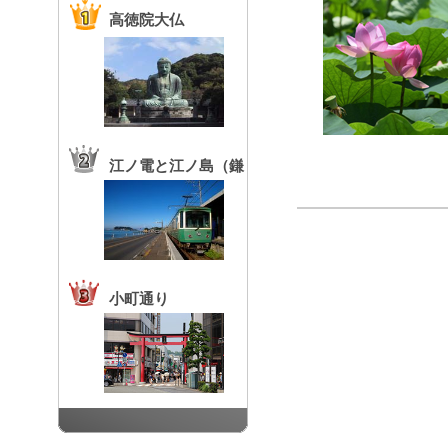
高徳院大仏
江ノ電と江ノ島（鎌
倉高校前駅）
小町通り