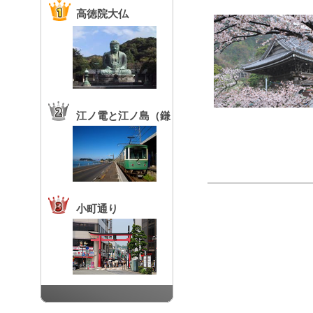
高徳院大仏
江ノ電と江ノ島（鎌
倉高校前駅）
小町通り