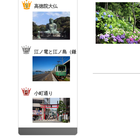
高徳院大仏
江ノ電と江ノ島（鎌
倉高校前駅）
小町通り