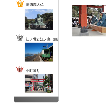
高徳院大仏
江ノ電と江ノ島（鎌
倉高校前駅）
小町通り