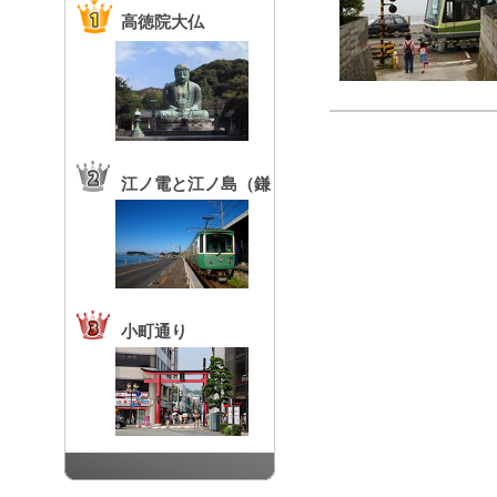
高徳院大仏
江ノ電と江ノ島（鎌
倉高校前駅）
小町通り