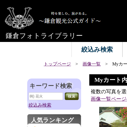
鎌倉フォトライブラリー
絞込み検索
トップページ
>
画像一覧
> Myカ
Myカート
キーワード検索
複数の写真を選
画像一覧ページ
絞込み検索
人気ランキング