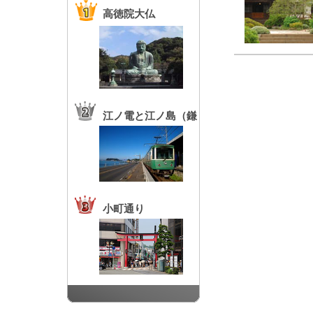
高徳院大仏
江ノ電と江ノ島（鎌
倉高校前駅）
小町通り